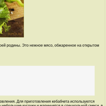
воей родины. Это нежное мясо, обжаренное на открытом
овления. Для приготовления кебабчета используются
а небольшие кусочки и маринуется в специальной смеси, в