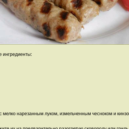
е ингредиенты:
 мелко нарезанным луком, измельченным чесноком и кинзой
те их на предварительно разогретую сковороду или гриль.