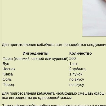
Для приготовления кебабчета вам понадобятся следующи
Ингредиенты
Количество
Фарш (говяжий, свиной или куриный)
500 г
Лук
1 шт
Чеснок
2 зубчика
Кинза
1 пучок
Соль
по вкусу
Перец
по вкусу
Для приготовления кебабчета необходимо смешать фарш с
все ингредиенты до однородной массы.
Затем сформируйте небольшие шарики из фарша и разложи