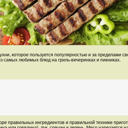
хни, которое пользуется популярностью и за пределами с
из самых любимых блюд на гриль-вечеринках и пикниках.
оре правильных ингредиентов и правильной технике пригот
на или говядина), лук, специи и зелень. Мясо нарезается н