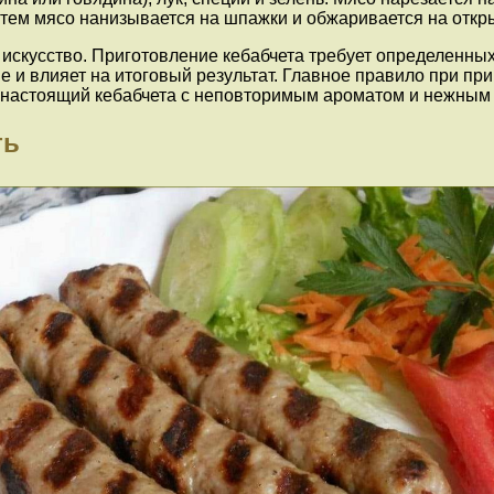
атем мясо нанизывается на шпажки и обжаривается на откры
е искусство. Приготовление кебабчета требует определенн
 и влияет на итоговый результат. Главное правило при пр
я настоящий кебабчета с неповторимым ароматом и нежным 
ть