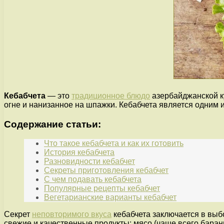
Кебабчета
— это
традиционное блюдо
азербайджанской ку
огне и нанизанное на шпажки. Кебабчета является одним 
Содержание статьи:
Что такое кебабчета и как их готовить
История кебабчета
Разновидности кебабчет
Секреты приготовления кебабчет
С чем подавать кебабчета
Популярные рецепты кебабчет
Вегетарианские варианты кебабчет
Секрет
неповторимого вкуса
кебабчета заключается в выб
свежие и качественные продукты: мясо (чаще всего барани