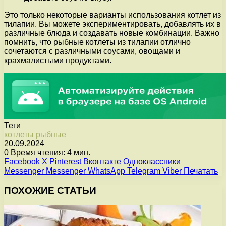
Это только некоторые варианты использования котлет из
тилапии. Вы можете экспериментировать, добавлять их в
различные блюда и создавать новые комбинации. Важно
помнить, что рыбные котлеты из тилапии отлично
сочетаются с различными соусами, овощами и
крахмалистыми продуктами.
Теги
котлеты
рыбные
20.09.2024
0
Время чтения: 4 мин.
Facebook
X
Pinterest
Вконтакте
Одноклассники
Messenger
Messenger
WhatsApp
Telegram
Viber
Печатать
ПОХОЖИЕ СТАТЬИ