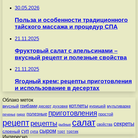
30.05.2026
Польза и особенности традиционного
тайского массажа и процедур СПА
21.11.2025
Фруктовый салат с апельсинами –
вкусный рецепт и полезные свойства
21.11.2025
Ягодный крем: рецепты приготовления
и использование в десертах
Облако меток
котлеты
вкусный
грибами
курицей
десерт
духовке
мультиварке
приготовления
полезные
простой
печенье
пирог
салат
рецепт
рецепты
секреты
свойства
рыбные
сыром
суп
слоеный
супа
торт
тортик
Интересно