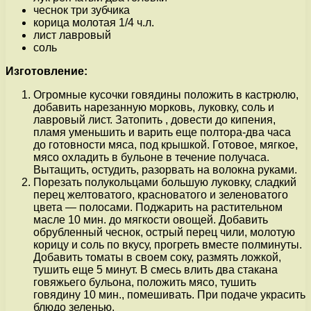
чеснок три зубчика
корица молотая 1/4 ч.л.
лист лавровый
соль
Изготовление:
Огромные кусочки говядины положить в кастрюлю,
добавить нарезанную морковь, луковку, соль и
лавровый лист. Затопить , довести до кипения,
пламя уменьшить и варить еще полтора-два часа
до готовности мяса, под крышкой. Готовое, мягкое,
мясо охладить в бульоне в течение получаса.
Вытащить, остудить, разорвать на волокна руками.
Порезать полукольцами большую луковку, сладкий
перец желтоватого, красноватого и зеленоватого
цвета — полосами. Поджарить на растительном
масле 10 мин. до мягкости овощей. Добавить
обрубленный чеснок, острый перец чили, молотую
корицу и соль по вкусу, прогреть вместе полминуты.
Добавить томаты в своем соку, размять ложкой,
тушить еще 5 минут. В смесь влить два стакана
говяжьего бульона, положить мясо, тушить
говядину 10 мин., помешивать. При подаче украсить
блюдо зеленью.