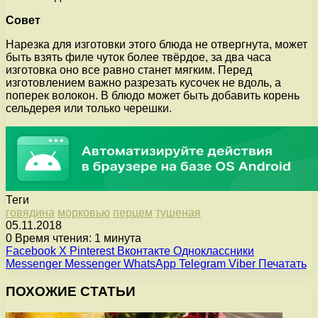
Совет
Нарезка для изготовки этого блюда не отвергнута, может
быть взять филе чуток более твёрдое, за два часа
изготовка оно все равно станет мягким. Перед
изготовлением важно разрезать кусочек не вдоль, а
поперек волокон. В блюдо может быть добавить корень
сельдерея или только черешки.
Теги
говядина
морковью
перцем
тушеная
05.11.2018
0
Время чтения: 1 минута
Facebook
X
Pinterest
Вконтакте
Одноклассники
Messenger
Messenger
WhatsApp
Telegram
Viber
Печатать
ПОХОЖИЕ СТАТЬИ