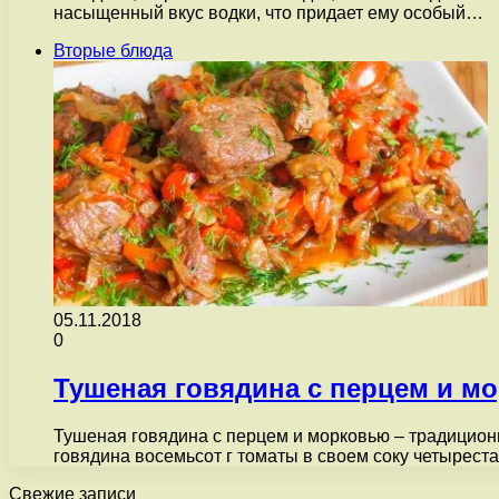
насыщенный вкус водки, что придает ему особый…
Вторые блюда
05.11.2018
0
Тушеная говядина с перцем и м
Тушеная говядина с перцем и морковью – традицион
говядина восемьсот г томаты в своем соку четырест
Свежие записи