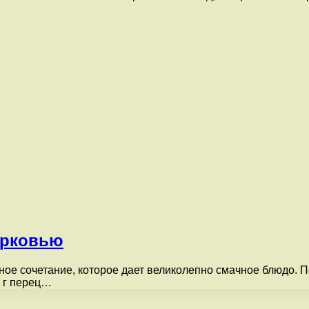
орковью
ное сочетание, которое дает великолепно смачное блюдо. 
а г перец…