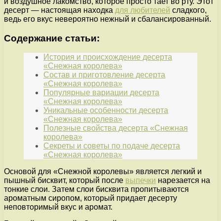
и воздушное лакомство, которое просто тает во рту. Этот
десерт — настоящая находка
для любителей
сладкого,
ведь его вкус невероятно нежный и сбалансированный.
Содержание статьи:
История и происхождение десерта
«Снежная королева»
Состав и приготовление десерта
«Снежная королева»
Популярные вариации десерта
«Снежная королева»
Уникальные особенности десерта
«Снежная королева»
Полезные свойства десерта «Снежная
королева»
Секреты и советы по подаче десерта
«Снежная королева»
Основой для «Снежной королевы» является легкий и
пышный бисквит, который после
выпечки
нарезается на
тонкие слои. Затем слои бисквита пропитываются
ароматным сиропом, который придает десерту
неповторимый вкус и аромат.