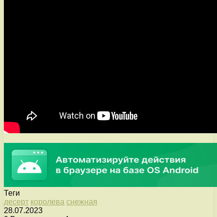
Теги
десерт
королева
снежная
28.07.2023