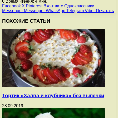
0
Время чтения: 4 мин.
Facebook
X
Pinterest
Вконтакте
Одноклассники
Messenger
Messenger
WhatsApp
Telegram
Viber
Печатать
ПОХОЖИЕ СТАТЬИ
Тортик «Халва и клубника» без выпечки
28.09.2019