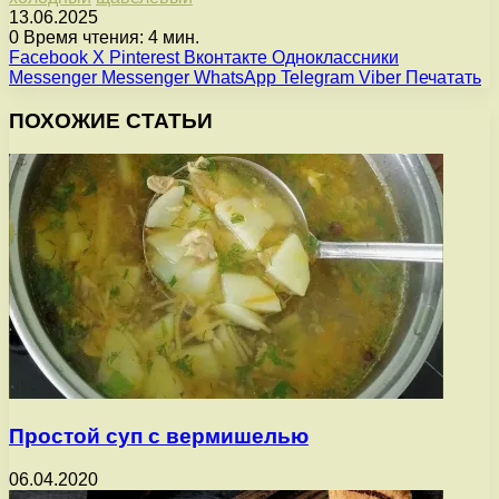
13.06.2025
0
Время чтения: 4 мин.
Facebook
X
Pinterest
Вконтакте
Одноклассники
Messenger
Messenger
WhatsApp
Telegram
Viber
Печатать
ПОХОЖИЕ СТАТЬИ
Простой суп с вермишелью
06.04.2020