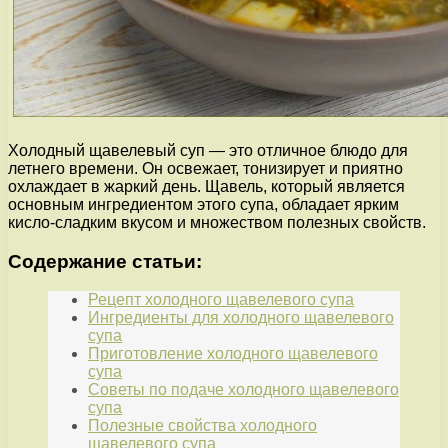
Холодный щавелевый суп — это отличное блюдо для
летнего времени. Он освежает, тонизирует и приятно
охлаждает в жаркий день. Щавель, который является
основным ингредиентом этого супа, обладает ярким
кисло-сладким вкусом и множеством полезных свойств.
Содержание статьи:
Рецепт холодного щавелевого супа
Ингредиенты для холодного щавелевого
супа
Приготовление холодного щавелевого
супа
Советы по подаче холодного щавелевого
супа
Полезные свойства холодного
щавелевого супа