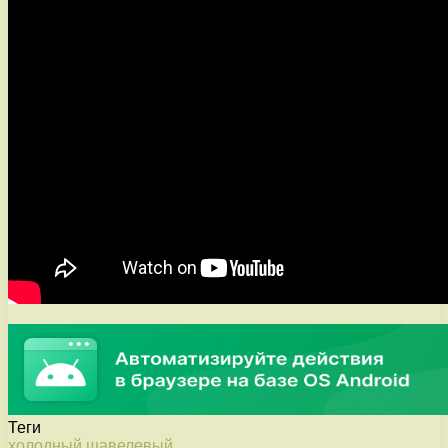
Теги
холодный
щавелевый