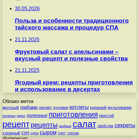
30.05.2026
Польза и особенности традиционного
тайского массажа и процедур СПА
21.11.2025
Фруктовый салат с апельсинами –
вкусный рецепт и полезные свойства
21.11.2025
Ягодный крем: рецепты приготовления
и использование в десертах
Облако меток
котлеты
вкусный
грибами
курицей
десерт
духовке
мультиварке
приготовления
полезные
простой
печенье
пирог
салат
рецепт
рецепты
секреты
свойства
рыбные
сыром
суп
слоеный
супа
торт
тортик
Интересно