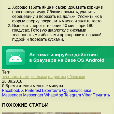
Хорошо взбить яйца и сахар, добавить корицу и
просеянную муку. Яблоки промыть, удалить
сердцевину и порезать на дольки. Уложить их в
форму, сверху покрошить масло и залить тесто.
Выпекать пирог в течении 40 мин., при 180
градусах. Готовую шарлотку с кислыми
зеленоватыми яблоками припорошить сладкой
пудрой и порезать кусками.
Теги
зеленоватыми
кислыми
шарлотка
яблоками
28.09.2018
0
Время чтения меньше минуты
Facebook
X
Pinterest
Вконтакте
Одноклассники
Messenger
Messenger
WhatsApp
Telegram
Viber
Печатать
ПОХОЖИЕ СТАТЬИ