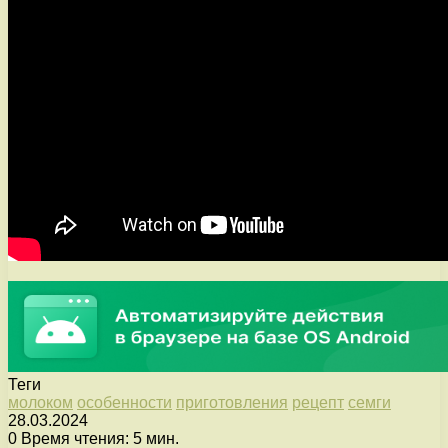
Теги
молоком
особенности
приготовления
рецепт
семги
28.03.2024
0
Время чтения: 5 мин.