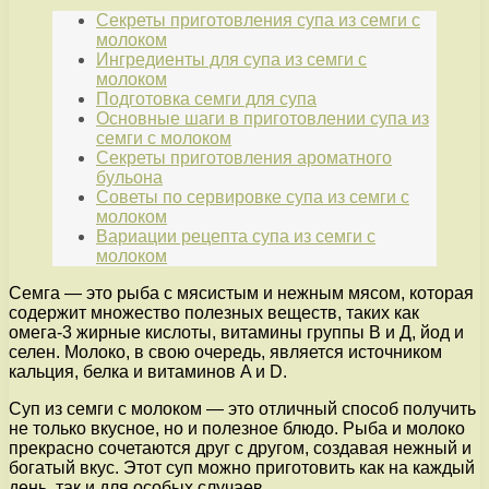
Секреты приготовления супа из семги с
молоком
Ингредиенты для супа из семги с
молоком
Подготовка семги для супа
Основные шаги в приготовлении супа из
семги с молоком
Секреты приготовления ароматного
бульона
Советы по сервировке супа из семги с
молоком
Вариации рецепта супа из семги с
молоком
Семга — это рыба с мясистым и нежным мясом, которая
содержит множество полезных веществ, таких как
омега-3 жирные кислоты, витамины группы В и Д, йод и
селен. Молоко, в свою очередь, является источником
кальция, белка и витаминов A и D.
Суп из семги с молоком — это отличный способ получить
не только вкусное, но и полезное блюдо. Рыба и молоко
прекрасно сочетаются друг с другом, создавая нежный и
богатый вкус. Этот суп можно приготовить как на каждый
день, так и для особых случаев.