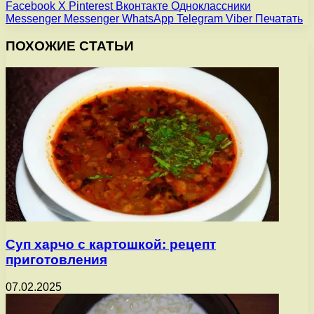
Facebook
X
Pinterest
Вконтакте
Одноклассники
Messenger
Messenger
WhatsApp
Telegram
Viber
Печатать
ПОХОЖИЕ СТАТЬИ
Суп харчо с картошкой: рецепт
приготовления
07.02.2025