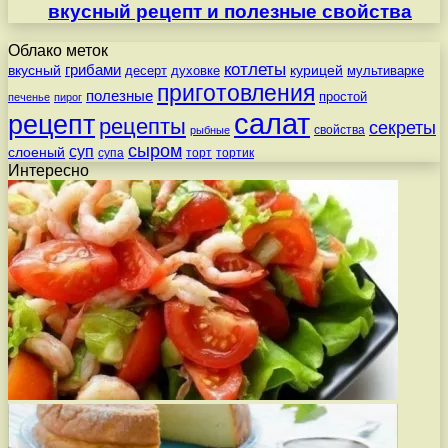
вкусный рецепт и полезные свойства
Облако меток
котлеты
вкусный
грибами
курицей
десерт
духовке
мультиварке
приготовления
полезные
простой
печенье
пирог
салат
рецепт
рецепты
секреты
свойства
рыбные
сыром
суп
слоеный
супа
торт
тортик
Интересно