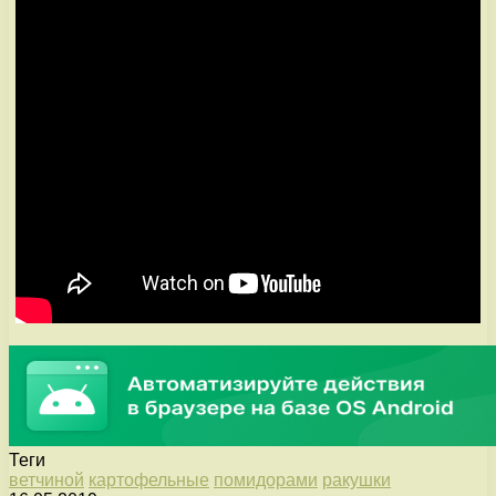
Теги
ветчиной
картофельные
помидорами
ракушки