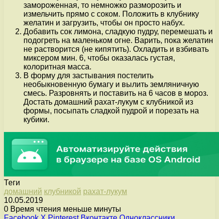
замороженная, то немножко разморозить и
измельчить прямо с соком. Положить в клубнику
желатин и загрузить, чтобы он просто набух.
Добавить сок лимона, сладкую пудру, перемешать и
подогреть на маленьком огне. Варить, пока желатин
не растворится (не кипятить). Охладить и взбивать
миксером мин. 6, чтобы оказалась густая,
колоритная масса.
В форму для застывания постелить
необыкновенную бумагу и вылить земляничную
смесь. Разровнять и поставить на 6 часов в мороз.
Достать домашний рахат-лукум с клубникой из
формы, посыпать сладкой пудрой и порезать на
кубики.
Теги
домашний
клубникой
рахат-лукум
10.05.2019
0
Время чтения меньше минуты
Facebook
X
Pinterest
Вконтакте
Одноклассники