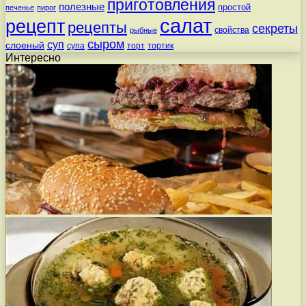
приготовления
полезные
простой
печенье
пирог
салат
рецепт
рецепты
секреты
свойства
рыбные
сыром
суп
слоеный
супа
торт
тортик
Интересно