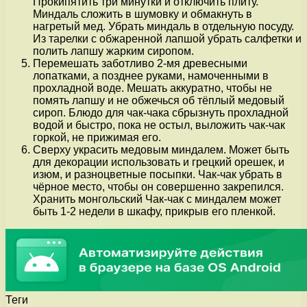
Прокипятить три минутки и отключить плиту.
Миндаль сложить в шумовку и обмакнуть в
нагретый мед. Убрать миндаль в отдельную посуду.
Из тарелки с обжаренной лапшой убрать салфетки и
полить лапшу жарким сиропом.
Перемешать заботливо 2-мя древесными
лопатками, а позднее руками, намоченными в
прохладной воде. Мешать аккуратно, чтобы не
помять лапшу и не обжечься об тёплый медовый
сироп. Блюдо для чак-чака сбрызнуть прохладной
водой и быстро, пока не остыл, выложить чак-чак
горкой, не прижимая его.
Сверху украсить медовым миндалем. Может быть
для декорации использовать и грецкий орешек, и
изюм, и разноцветные посыпки. Чак-чак убрать в
чёрное место, чтобы он совершенно закрепился.
Хранить монгольский Чак-чак с миндалем может
быть 1-2 недели в шкафу, прикрыв его пленкой.
Теги