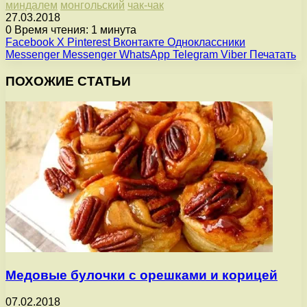
миндалем
монгольский
чак-чак
27.03.2018
0
Время чтения: 1 минута
Facebook
X
Pinterest
Вконтакте
Одноклассники
Messenger
Messenger
WhatsApp
Telegram
Viber
Печатать
ПОХОЖИЕ СТАТЬИ
Медовые булочки с орешками и корицей
07.02.2018