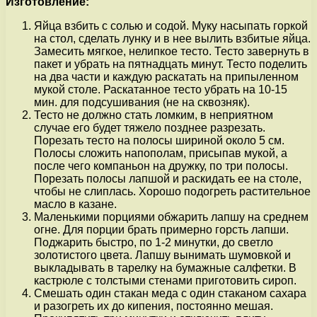
Изготовление:
Яйца взбить с солью и содой. Муку насыпать горкой
на стол, сделать лунку и в нее вылить взбитые яйца.
Замесить мягкое, нелипкое тесто. Тесто завернуть в
пакет и убрать на пятнадцать минут. Тесто поделить
на два части и каждую раскатать на припыленном
мукой столе. Раскатанное тесто убрать на 10-15
мин. для подсушивания (не на сквозняк).
Тесто не должно стать ломким, в неприятном
случае его будет тяжело позднее разрезать.
Порезать тесто на полосы шириной около 5 см.
Полосы сложить напополам, присыпав мукой, а
после чего компаньон на дружку, по три полосы.
Порезать полосы лапшой и раскидать ее на столе,
чтобы не слиплась. Хорошо подогреть растительное
масло в казане.
Маленькими порциями обжарить лапшу на среднем
огне. Для порции брать примерно горсть лапши.
Поджарить быстро, по 1-2 минутки, до светло
золотистого цвета. Лапшу вынимать шумовкой и
выкладывать в тарелку на бумажные салфетки. В
кастрюле с толстыми стенами приготовить сироп.
Смешать один стакан меда с один стаканом сахара
и разогреть их до кипения, постоянно мешая.