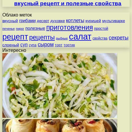
вкусный рецепт и полезные свойства
Облако меток
котлеты
вкусный
грибами
курицей
десерт
духовке
мультиварке
приготовления
полезные
простой
печенье
пирог
салат
рецепт
рецепты
секреты
свойства
рыбные
сыром
суп
слоеный
супа
торт
тортик
Интересно