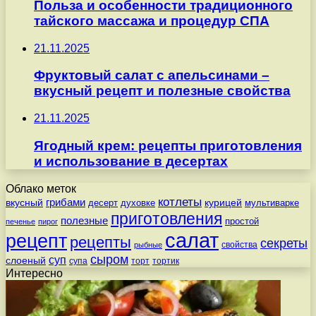
Польза и особенности традиционного
тайского массажа и процедур СПА
21.11.2025
Фруктовый салат с апельсинами –
вкусный рецепт и полезные свойства
21.11.2025
Ягодный крем: рецепты приготовления
и использование в десертах
Облако меток
котлеты
вкусный
грибами
курицей
десерт
духовке
мультиварке
приготовления
полезные
простой
печенье
пирог
салат
рецепт
рецепты
секреты
свойства
рыбные
сыром
суп
слоеный
супа
торт
тортик
Интересно