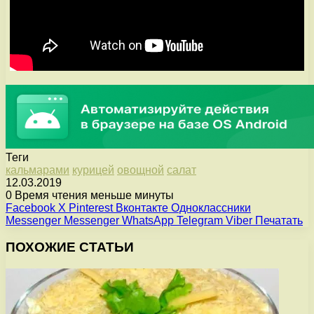
Теги
кальмарами
курицей
овощной
салат
12.03.2019
0
Время чтения меньше минуты
Facebook
X
Pinterest
Вконтакте
Одноклассники
Messenger
Messenger
WhatsApp
Telegram
Viber
Печатать
ПОХОЖИЕ СТАТЬИ