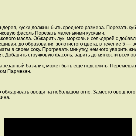
льдерея, куски должны быть среднего размера. Порезать ку
учковую фасоль Порезать маленькими кусками.
ивкового масла. Обжарить лук, морковь и сельдерей с доба
ешивая, до образования золотистого цвета, в течение 5 — в
ы в своем соку. Прогревать минутку, немного уварить жидк
. Добавить стручковую фасоль, варить до мягкости всех ов
нарезанный базилик, может быть еще подсолить. Перемешать
ром Пармезан.
обжаривать овощи на небольшом огне. Заместо овощного м
вина.