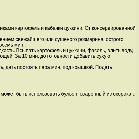
биками картофель и кабачки цуккини. От консервированной
влением свежайшего или сушеного розмарина, острого
осемь мин..
ость. Всыпать картофель и цуккини, фасоль, влить воду,
ощей. За 10 мин. до готовности добавить сухую
, дать постоять пара мин. под крышкой. Подать
ожет быть использовать бульон, сваренный из окорока с