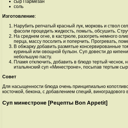
сыр Пармезан
соль
Изготовление
:
Нарубить репчатый красный лук, морковь и ствол се
фасоли процедить жидкость, помыть, обсушить. Стр
На среднем огне, в кастрюле, разогреть немного ол
перца, массу посолить и поперчить. Прогревать, пом
В обжарку добавить размятые консервированные томат
куриный или овощной бульон. Суп довести до кипения
небольшую пасту.
Пламя отключить, добавить в блюдо тертый чеснок, 
итальянский суп «Минестроне», посыпав тертым сы
Совет
Для насыщенности блюда очень принципиально копотливо 
косточкой, бекона, с добавлением специй, виноградового 
Суп минестроне [Рецепты Bon Appetit]