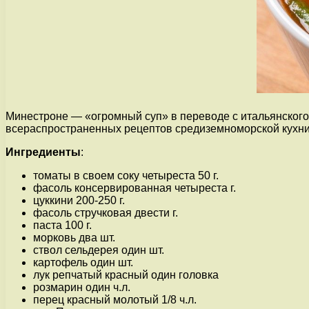
Минестроне — «огромный суп» в переводе с итальянского 
всераспространенных рецептов средиземноморской кухни
Ингредиенты
:
томаты в своем соку четыреста 50 г.
фасоль консервированная четыреста г.
цуккини 200-250 г.
фасоль стручковая двести г.
паста 100 г.
морковь два шт.
ствол сельдерея один шт.
картофель один шт.
лук репчатый красный один головка
розмарин один ч.л.
перец красный молотый 1/8 ч.л.