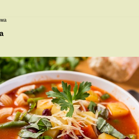
ома
а