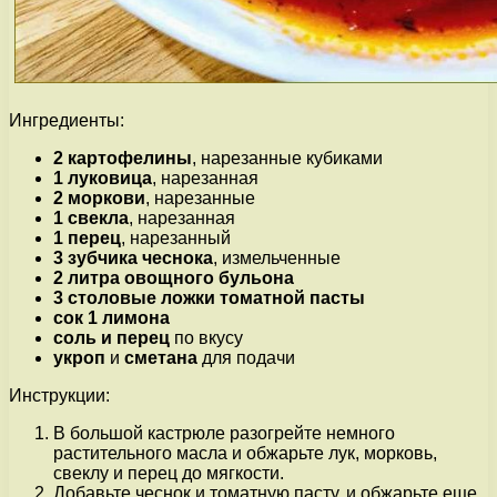
Ингредиенты:
2 картофелины
, нарезанные кубиками
1 луковица
, нарезанная
2 моркови
, нарезанные
1 свекла
, нарезанная
1 перец
, нарезанный
3 зубчика чеснока
, измельченные
2 литра овощного бульона
3 столовые ложки томатной пасты
сок 1 лимона
соль и перец
по вкусу
укроп
и
сметана
для подачи
Инструкции:
В большой кастрюле разогрейте немного
растительного масла и обжарьте лук, морковь,
свеклу и перец до мягкости.
Добавьте чеснок и томатную пасту, и обжарьте еще