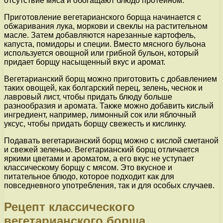
отсутствие мяса и обогащают блюдо протеином.
Приготовление вегетарианского борща начинается с
обжаривания лука, моркови и свеклы на растительном
масле. Затем добавляются нарезанные картофель,
капуста, помидоры и специи. Вместо мясного бульона
используется овощной или грибной бульон, который
придает борщу насыщенный вкус и аромат.
Вегетарианский борщ можно приготовить с добавлением
таких овощей, как болгарский перец, зелень, чеснок и
лавровый лист, чтобы придать блюду больше
разнообразия и аромата. Также можно добавить кислый
ингредиент, например, лимонный сок или яблочный
уксус, чтобы придать борщу свежесть и кислинку.
Подавать вегетарианский борщ можно с кислой сметаной
и свежей зеленью. Вегетарианский борщ отличается
яркими цветами и ароматом, а его вкус не уступает
классическому борщу с мясом. Это вкусное и
питательное блюдо, которое подходит как для
повседневного употребления, так и для особых случаев.
Рецепт классического
вегетарианского борща