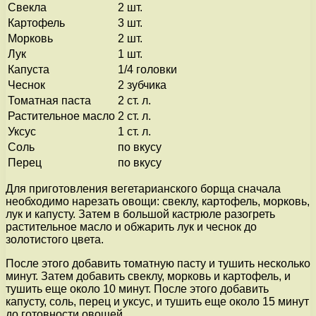
Свекла
2 шт.
Картофель
3 шт.
Морковь
2 шт.
Лук
1 шт.
Капуста
1/4 головки
Чеснок
2 зубчика
Томатная паста
2 ст. л.
Растительное масло
2 ст. л.
Уксус
1 ст. л.
Соль
по вкусу
Перец
по вкусу
Для приготовления вегетарианского борща сначала
необходимо нарезать овощи: свеклу, картофель, морковь,
лук и капусту. Затем в большой кастрюле разогреть
растительное масло и обжарить лук и чеснок до
золотистого цвета.
После этого добавить томатную пасту и тушить несколько
минут. Затем добавить свеклу, морковь и картофель, и
тушить еще около 10 минут. После этого добавить
капусту, соль, перец и уксус, и тушить еще около 15 минут
до готовности овощей.