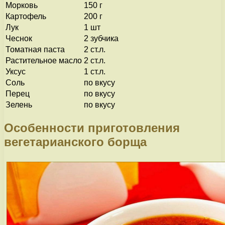
Морковь
150 г
Картофель
200 г
Лук
1 шт
Чеснок
2 зубчика
Томатная паста
2 ст.л.
Растительное масло
2 ст.л.
Уксус
1 ст.л.
Соль
по вкусу
Перец
по вкусу
Зелень
по вкусу
Особенности приготовления
вегетарианского борща