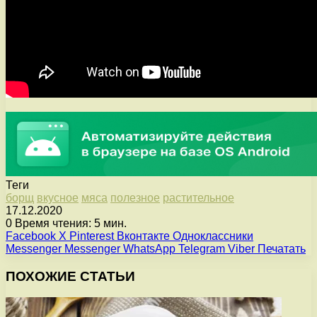
Теги
борщ
вкусное
мяса
полезное
растительное
17.12.2020
0
Время чтения: 5 мин.
Facebook
X
Pinterest
Вконтакте
Одноклассники
Messenger
Messenger
WhatsApp
Telegram
Viber
Печатать
ПОХОЖИЕ СТАТЬИ