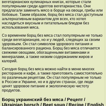
вегетарианских кулинарных книгах, которые стали
популярными среди адептов вегетарианства. Они
предлагали заменить мясо в борще на овощи, грибы или
бобовые. Таким образом, борщ без мяса стал доступным
альтернативным вариантом для всех, кто хотел
насладиться вкусным и питательным блюдом без
использования мяса.
Со временем борщ без мяса стал популярным не только
среди вегетарианцев, но и у людей, следящих за своим
здоровьем. Он стал символом здорового питания и
балансированного рациона. Борщ без мяса отличается
свежими овощами, обогащенными витаминами и
минералами, а также низким содержанием жиров и
калорий.
Сегодня борщ без мяса можно найти в меню многих
ресторанов и кафе, а также приготовить самостоятельно
по различным рецептам. Он стал популярным не только
в России и Украине, но и в других странах, где люди
ценят здоровое питание и экологическую чистоту
продуктов.
Борщ украинский без мяса / Рецепт /
Ukrainian borsch / Beet soup / Recipe / English