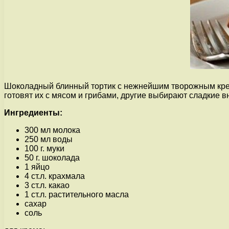
Шоколадный блинный тортик с нежнейшим творожным кремо
готовят их с мясом и грибами, другие выбирают сладкие в
Ингредиенты:
300 мл молока
250 мл воды
100 г. муки
50 г. шоколада
1 яйцо
4 ст.л. крахмала
3 ст.л. какао
1 ст.л. растительного масла
сахар
соль