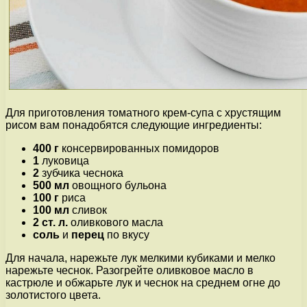
Для приготовления томатного крем-супа с хрустящим
рисом вам понадобятся следующие ингредиенты:
400 г
консервированных помидоров
1
луковица
2
зубчика чеснока
500 мл
овощного бульона
100 г
риса
100 мл
сливок
2 ст. л.
оливкового масла
соль
и
перец
по вкусу
Для начала, нарежьте лук мелкими кубиками и мелко
нарежьте чеснок. Разогрейте оливковое масло в
кастрюле и обжарьте лук и чеснок на среднем огне до
золотистого цвета.