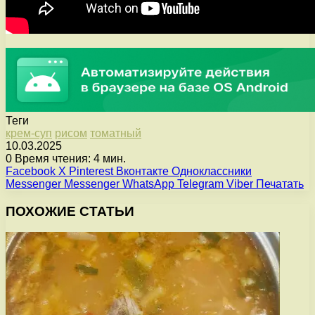
Теги
крем-суп
рисом
томатный
10.03.2025
0
Время чтения: 4 мин.
Facebook
X
Pinterest
Вконтакте
Одноклассники
Messenger
Messenger
WhatsApp
Telegram
Viber
Печатать
ПОХОЖИЕ СТАТЬИ