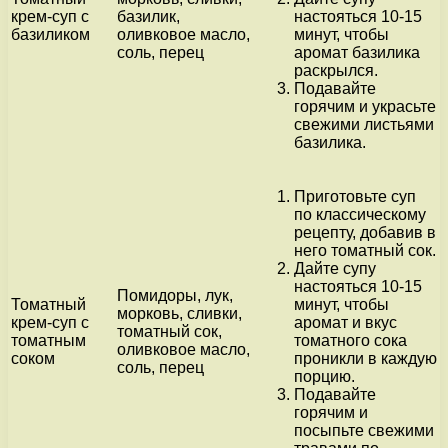
крем-суп с
базилик,
настояться 10-15
базиликом
оливковое масло,
минут, чтобы
соль, перец
аромат базилика
раскрылся.
Подавайте
горячим и украсьте
свежими листьями
базилика.
Приготовьте суп
по классическому
рецепту, добавив в
него томатный сок.
Дайте супу
настояться 10-15
Помидоры, лук,
Томатный
минут, чтобы
морковь, сливки,
крем-суп с
аромат и вкус
томатный сок,
томатным
томатного сока
оливковое масло,
соком
проникли в каждую
соль, перец
порцию.
Подавайте
горячим и
посыпьте свежими