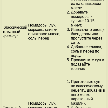
их на оливковом
масле.
Добавьте
помидоры и
тушите 10-15
Помидоры, лук,
минут.
Классический
морковь, сливки,
Измельчите овощи
томатный
оливковое масло,
блендером или
крем-суп
соль, перец
пропустите через
сито.
Добавьте сливки,
соль и перец по
вкусу.
Прокипятите суп и
подавайте
горячим.
Приготовьте суп
по классическому
рецепту, добавив в
него мелко
нарезанный
Помидоры, лук,
базилик.
Томатный
морковь, сливки,
Дайте супу