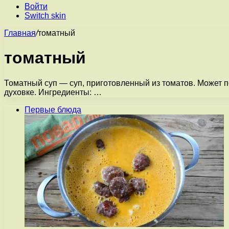
Войти
Switch skin
Главная
/
томатный
томатный
Томатный суп — суп, приготовленный из томатов. Может п
духовке. Ингредиенты: …
Первые блюда