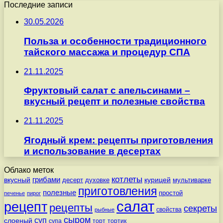
Последние записи
30.05.2026
Польза и особенности традиционного
тайского массажа и процедур СПА
21.11.2025
Фруктовый салат с апельсинами –
вкусный рецепт и полезные свойства
21.11.2025
Ягодный крем: рецепты приготовления
и использование в десертах
Облако меток
котлеты
вкусный
грибами
курицей
десерт
духовке
мультиварке
приготовления
полезные
простой
печенье
пирог
салат
рецепт
рецепты
секреты
свойства
рыбные
сыром
суп
слоеный
супа
торт
тортик