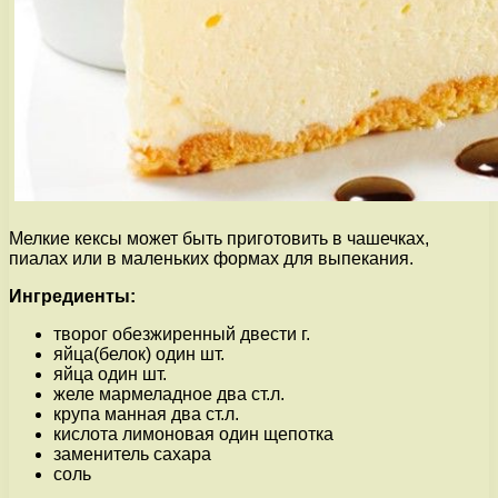
Мелкие кексы может быть приготовить в чашечках,
пиалах или в маленьких формах для выпекания.
Ингредиенты:
творог обезжиренный двести г.
яйца(белок) один шт.
яйца один шт.
желе мармеладное два ст.л.
крупа манная два ст.л.
кислота лимоновая один щепотка
заменитель сахара
соль