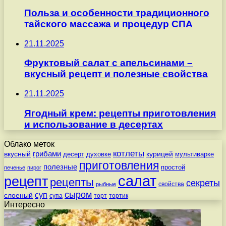
Польза и особенности традиционного
тайского массажа и процедур СПА
21.11.2025
Фруктовый салат с апельсинами –
вкусный рецепт и полезные свойства
21.11.2025
Ягодный крем: рецепты приготовления
и использование в десертах
Облако меток
котлеты
вкусный
грибами
курицей
десерт
духовке
мультиварке
приготовления
полезные
простой
печенье
пирог
салат
рецепт
рецепты
секреты
свойства
рыбные
сыром
суп
слоеный
супа
торт
тортик
Интересно