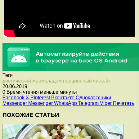
Теги
диетический
мармеладом
порционный
чизкейк
20.06.2019
0
Время чтения меньше минуты
Facebook
X
Pinterest
Вконтакте
Одноклассники
Messenger
Messenger
WhatsApp
Telegram
Viber
Печатать
ПОХОЖИЕ СТАТЬИ