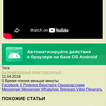
Теги
выпечки
каждый
крем
творожный
11.04.2018
0
Время чтения меньше минуты
Facebook
X
Pinterest
Вконтакте
Одноклассники
Messenger
Messenger
WhatsApp
Telegram
Viber
Печатать
ПОХОЖИЕ СТАТЬИ