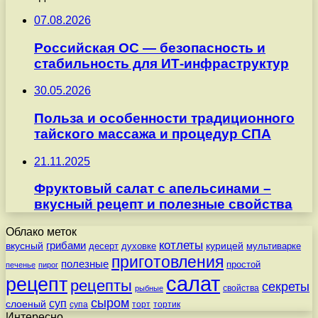
07.08.2026
Российская ОС — безопасность и
стабильность для ИТ-инфраструктур
30.05.2026
Польза и особенности традиционного
тайского массажа и процедур СПА
21.11.2025
Фруктовый салат с апельсинами –
вкусный рецепт и полезные свойства
Облако меток
котлеты
вкусный
грибами
курицей
десерт
духовке
мультиварке
приготовления
полезные
простой
печенье
пирог
салат
рецепт
рецепты
секреты
свойства
рыбные
сыром
суп
слоеный
супа
торт
тортик
Интересно