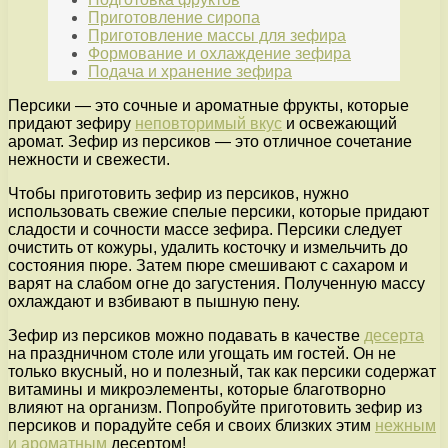
Приготовление сиропа
Приготовление массы для зефира
Формование и охлаждение зефира
Подача и хранение зефира
Персики — это сочные и ароматные фрукты, которые
придают зефиру
неповторимый вкус
и освежающий
аромат. Зефир из персиков — это отличное сочетание
нежности и свежести.
Чтобы приготовить зефир из персиков, нужно
использовать свежие спелые персики, которые придают
сладости и сочности массе зефира. Персики следует
очистить от кожуры, удалить косточку и измельчить до
состояния пюре. Затем пюре смешивают с сахаром и
варят на слабом огне до загустения. Полученную массу
охлаждают и взбивают в пышную пену.
Зефир из персиков можно подавать в качестве
десерта
на праздничном столе или угощать им гостей. Он не
только вкусный, но и полезный, так как персики содержат
витамины и микроэлементы, которые благотворно
влияют на организм. Попробуйте приготовить зефир из
персиков и порадуйте себя и своих близких этим
нежным
и ароматным
десертом!