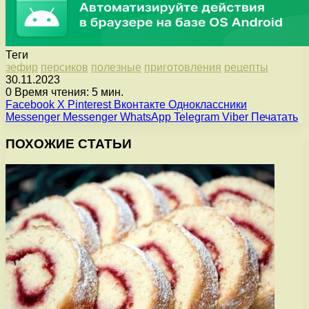
Теги
зефир
персиков
полезные
приготовления
рецепты
30.11.2023
0
Время чтения: 5 мин.
Facebook
X
Pinterest
Вконтакте
Одноклассники
Messenger
Messenger
WhatsApp
Telegram
Viber
Печатать
ПОХОЖИЕ СТАТЬИ