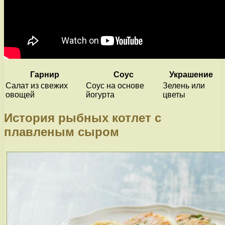
Гарнир
Соус
Украшение
Салат из свежих
Соус на основе
Зелень или
овощей
йогурта
цветы
История рыбных котлет с
плавленым сыром