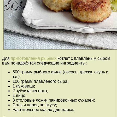
Для
приготовления рыбных
котлет с плавленым сыром
вам понадобятся следующие ингредиенты:
500 грамм рыбного филе (лосось, треска, окунь и
т.д.);
100 грамм плавленого сыра;
1 луковица;
2 зубчика чеснока;
1 яйцо;
3 столовые ложки панировочных сухарей;
Соль и перец по вкусу;
Растительное масло для жарки.