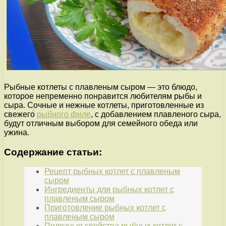
Рыбные котлеты с плавленым сыром — это блюдо,
которое непременно понравится любителям рыбы и
сыра. Сочные и нежные котлеты, приготовленные из
свежего
рыбного филе
, с добавлением плавленого сыра,
будут отличным выбором для семейного обеда или
ужина.
Содержание статьи:
Рецепт рыбных котлет с плавленым
сыром
Ингредиенты для рыбных котлет с
плавленым сыром
Приготовление рыбных котлет с
плавленым сыром
Полезные свойства рыбных котлет с