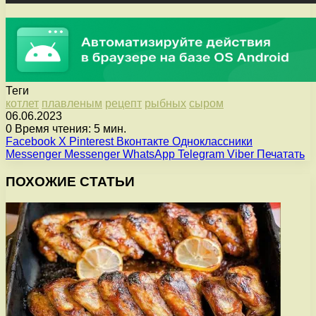
Теги
котлет
плавленым
рецепт
рыбных
сыром
06.06.2023
0
Время чтения: 5 мин.
Facebook
X
Pinterest
Вконтакте
Одноклассники
Messenger
Messenger
WhatsApp
Telegram
Viber
Печатать
ПОХОЖИЕ СТАТЬИ