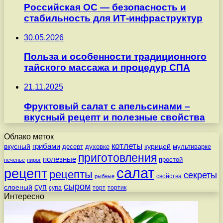
Российская ОС — безопасность и
стабильность для ИТ-инфраструктур
30.05.2026
Польза и особенности традиционного
тайского массажа и процедур СПА
21.11.2025
Фруктовый салат с апельсинами –
вкусный рецепт и полезные свойства
Облако меток
котлеты
вкусный
грибами
курицей
десерт
духовке
мультиварке
приготовления
полезные
простой
печенье
пирог
салат
рецепт
рецепты
секреты
свойства
рыбные
сыром
суп
слоеный
супа
торт
тортик
Интересно