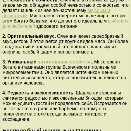
видов мяса, обладает особой нежностью и сочностью, что
делает шашлык из нее по-настоящему
вкусным и
ароматным
. Мясо оленя содержит меньше жира, но при
этом богато белками, что делает его идеальным
выбором
для любителей
здорового питания.
2. Оригинальный вкус.
Оленина имеет своеобразный
вкус, который отличается от других видов мяса. Он более
сладковатый и ароматный, что придает шашлыку из
оленины особый шарм и неповторимость.
3. Уникальные
питательные свойства
.
Мясо оленя
богато витаминами группы В, железом и полезными
микроэлементами. Оно является источником ценных
питательных веществ, которые положительно влияют на
организм человека.
4. Редкость и эксклюзивность.
Шашлык из оленины
считается редкостью и эксклюзивным блюдом, которым
можно удивить гостей и порадовать себя. Встречается он
не так часто на гриле или барбекю, поэтому его
появление на столе всегда вызывает интерес и
восхищение.
Бесподобный шашлык из Оленины ..