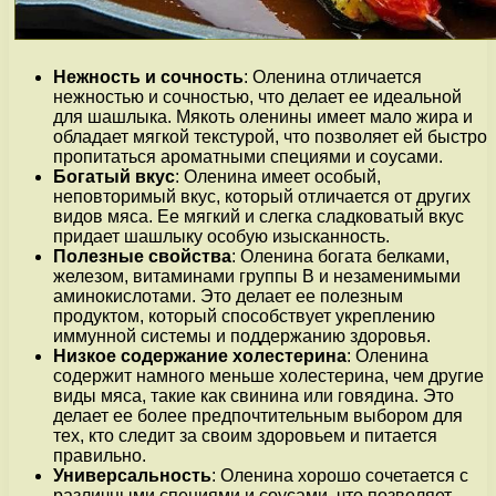
Нежность и сочность
: Оленина отличается
нежностью и сочностью, что делает ее идеальной
для шашлыка. Мякоть оленины имеет мало жира и
обладает мягкой текстурой, что позволяет ей быстро
пропитаться ароматными специями и соусами.
Богатый вкус
: Оленина имеет особый,
неповторимый вкус, который отличается от других
видов мяса. Ее мягкий и слегка сладковатый вкус
придает шашлыку особую изысканность.
Полезные свойства
: Оленина богата белками,
железом, витаминами группы В и незаменимыми
аминокислотами. Это делает ее полезным
продуктом, который способствует укреплению
иммунной системы и поддержанию здоровья.
Низкое содержание холестерина
: Оленина
содержит намного меньше холестерина, чем другие
виды мяса, такие как свинина или говядина. Это
делает ее более предпочтительным выбором для
тех, кто следит за своим здоровьем и питается
правильно.
Универсальность
: Оленина хорошо сочетается с
различными специями и соусами, что позволяет