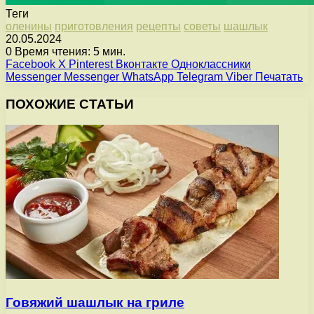
Теги
оленины
приготовления
рецепты
советы
шашлык
20.05.2024
0
Время чтения: 5 мин.
Facebook
X
Pinterest
Вконтакте
Одноклассники
Messenger
Messenger
WhatsApp
Telegram
Viber
Печатать
ПОХОЖИЕ СТАТЬИ
Говяжий шашлык на гриле