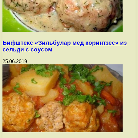
Бифштекс «Зильбулар мед коринтзес» из
сельди с соусом
25.06.2019