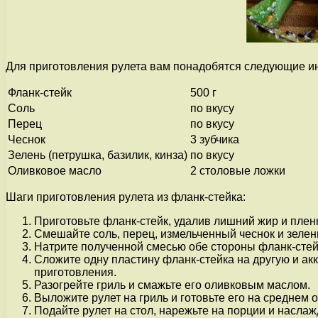
Для приготовления рулета вам понадобятся следующие и
Фланк-стейк
500 г
Соль
по вкусу
Перец
по вкусу
Чеснок
3 зубчика
Зелень (петрушка, базилик, кинза)
по вкусу
Оливковое масло
2 столовые ложки
Шаги приготовления рулета из фланк-стейка:
Приготовьте фланк-стейк, удалив лишний жир и пленк
Смешайте соль, перец, измельченный чеснок и зелень
Натрите полученной смесью обе стороны фланк-стейк
Сложите одну пластину фланк-стейка на другую и акк
приготовления.
Разогрейте гриль и смажьте его оливковым маслом.
Выложите рулет на гриль и готовьте его на среднем 
Подайте рулет на стол, нарежьте на порции и насла