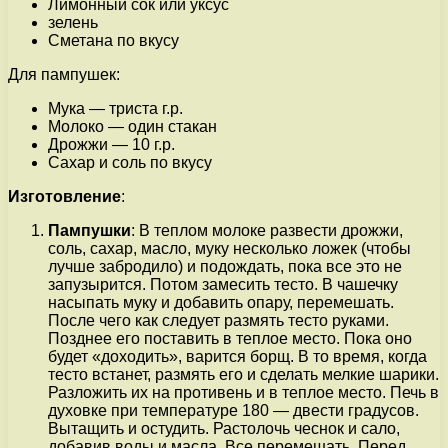
Лимонный сок или уксус
зелень
Сметана по вкусу
Для пампушек:
Мука — триста г.р.
Молоко — один стакан
Дрожжи — 10 г.р.
Сахар и соль по вкусу
Изготовление
:
Пампушки
: В теплом молоке развести дрожжи,
соль, сахар, масло, муку несколько ложек (чтобы
лучше забродило) и подождать, пока все это не
запузырится. Потом замесить тесто. В чашечку
насыпать муку и добавить опару, перемешать.
После чего как следует размять тесто руками.
Позднее его поставить в теплое место. Пока оно
будет «доходить», варится борщ. В то время, когда
тесто встанет, размять его и сделать мелкие шарики.
Разложить их на противень и в теплое место. Печь в
духовке при температуре 180 — двести градусов.
Вытащить и остудить. Растолочь чеснок и сало,
добавив воды и масла. Все перемешать. Перед