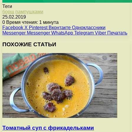
Теги
борщ
пампушками
25.02.2019
0
Время чтения: 1 минута
Facebook
X
Pinterest
Вконтакте
Одноклассники
Messenger
Messenger
WhatsApp
Telegram
Viber
Печатать
ПОХОЖИЕ СТАТЬИ
Томатный суп с фрикадельками