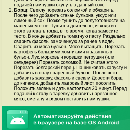
подачей пампушки окунуть в данный соус.
Борщ
: Свеклу порезать соломкой и обжарить.
После чего добавить стакан бульона, уксус или
лимонный сок. Позже тушить до полуготовности на
маленьком огне. Тушится длительно, исходя из
этого затевать тогда, в то время, когда замесите
тесто. В конце добавить томатную пасту. Раздельно
сварить фасоль, замоченную за ранее в воде.
Сварить из мяса бульон. Мясо вытащить. Порезать
картофель большими ломтиками и закинуть в
бульон. Лук, морковь и корешки петрушки (или
сельдерея) Порезать соломкой. Не считая этого
Порезать болгарский перец. Нашинковать капусту и
добавить в полу сваренный бульон. После чего
добавить зажарку, фасоль и свеклу. Довести борщ
до кипения, добавить лавровый лист, посолить.
Положить зелень и дать настояться 20 минут. Перед
подачей к столу в тарелку добавить нарезанное
мясо, сметану и рядом поставить пампушки.