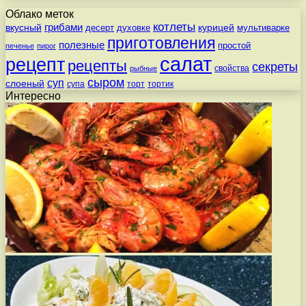
Облако меток
котлеты
вкусный
грибами
курицей
десерт
духовке
мультиварке
приготовления
полезные
простой
печенье
пирог
салат
рецепт
рецепты
секреты
свойства
рыбные
сыром
суп
слоеный
супа
торт
тортик
Интересно