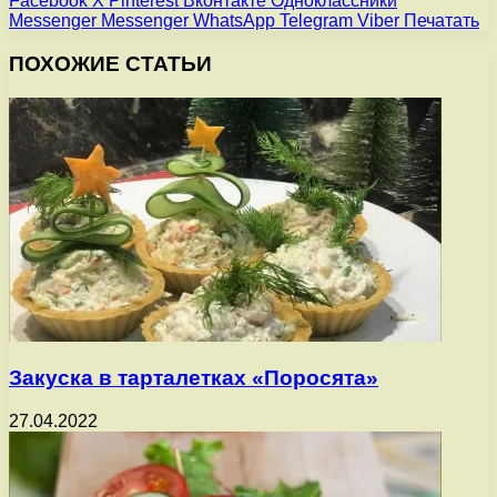
Facebook
X
Pinterest
Вконтакте
Одноклассники
Messenger
Messenger
WhatsApp
Telegram
Viber
Печатать
ПОХОЖИЕ СТАТЬИ
Закуска в тарталетках «Поросята»
27.04.2022