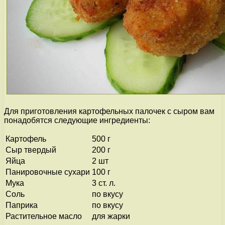
Для приготовления картофельных палочек с сыром вам
понадобятся следующие ингредиенты:
Картофель
500 г
Сыр твердый
200 г
Яйца
2 шт
Панировочные сухари
100 г
Мука
3 ст. л.
Соль
по вкусу
Паприка
по вкусу
Растительное масло
для жарки