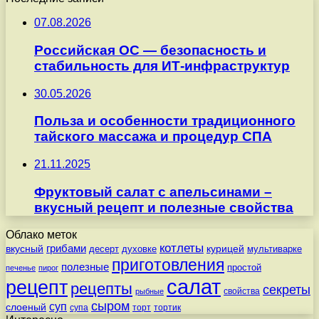
07.08.2026
Российская ОС — безопасность и
стабильность для ИТ-инфраструктур
30.05.2026
Польза и особенности традиционного
тайского массажа и процедур СПА
21.11.2025
Фруктовый салат с апельсинами –
вкусный рецепт и полезные свойства
Облако меток
котлеты
вкусный
грибами
курицей
десерт
духовке
мультиварке
приготовления
полезные
простой
печенье
пирог
салат
рецепт
рецепты
секреты
свойства
рыбные
сыром
суп
слоеный
супа
торт
тортик