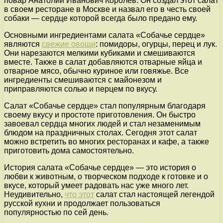
повар Анатолий Иванович Королев. Он создал этот салат
в своем ресторане в Москве и назвал его в честь своей
собаки — сердце которой всегда было предано ему.
Основными ингредиентами салата «Собачье сердце»
являются
свежие овощи
: помидоры, огурцы, перец и лук.
Они нарезаются мелкими кубиками и смешиваются
вместе. Также в салат добавляются отварные яйца и
отварное мясо, обычно куриное или говяжье. Все
ингредиенты смешиваются с майонезом и
приправляются солью и перцем по вкусу.
Салат «Собачье сердце» стал популярным благодаря
своему вкусу и простоте приготовления. Он быстро
завоевал сердца многих людей и стал незаменимым
блюдом на праздничных столах. Сегодня этот салат
можно встретить во многих ресторанах и кафе, а также
приготовить дома самостоятельно.
История салата «Собачье сердце» — это история о
любви к животным, о творческом подходе к готовке и о
вкусе, который умеет радовать нас уже много лет.
Неудивительно,
что этот
салат стал настоящей легендой
русской кухни и продолжает пользоваться
популярностью по сей день.