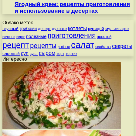
Ягодный крем: рецепты приготовления
и использование в десертах
Облако меток
котлеты
вкусный
грибами
курицей
десерт
духовке
мультиварке
приготовления
полезные
простой
печенье
пирог
салат
рецепт
рецепты
секреты
свойства
рыбные
сыром
суп
слоеный
супа
торт
тортик
Интересно