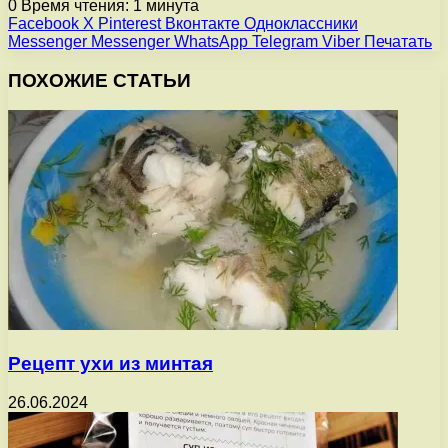
0
Время чтения: 1 минута
Facebook
X
Pinterest
Вконтакте
Одноклассники
Messenger
Messenger
WhatsApp
Telegram
Viber
Печатать
ПОХОЖИЕ СТАТЬИ
Рецепт ухи из минтая
26.06.2024