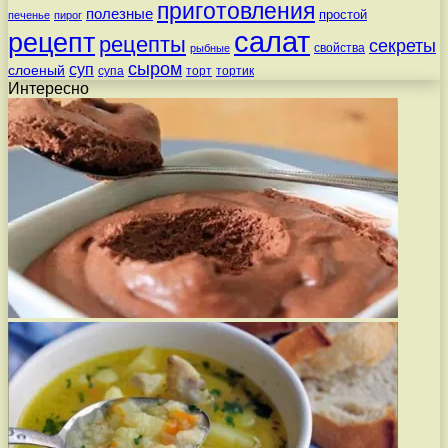
приготовления
полезные
простой
печенье
пирог
салат
рецепт
рецепты
секреты
свойства
рыбные
сыром
суп
слоеный
супа
торт
тортик
Интересно