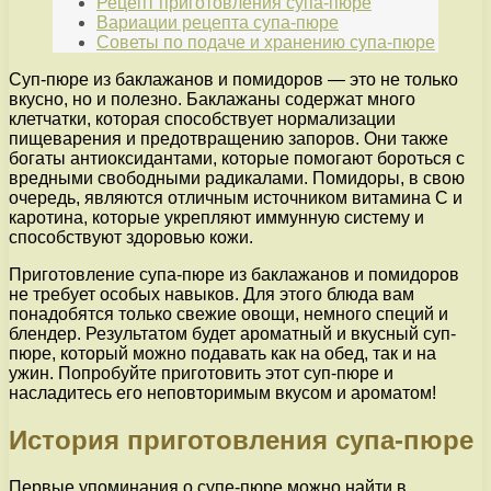
Рецепт приготовления супа-пюре
Вариации рецепта супа-пюре
Советы по подаче и хранению супа-пюре
Суп-пюре из баклажанов и помидоров — это не только
вкусно, но и полезно. Баклажаны содержат много
клетчатки, которая способствует нормализации
пищеварения и предотвращению запоров. Они также
богаты антиоксидантами, которые помогают бороться с
вредными свободными радикалами. Помидоры, в свою
очередь, являются отличным источником витамина С и
каротина, которые укрепляют иммунную систему и
способствуют здоровью кожи.
Приготовление супа-пюре из баклажанов и помидоров
не требует особых навыков. Для этого блюда вам
понадобятся только свежие овощи, немного специй и
блендер. Результатом будет ароматный и вкусный суп-
пюре, который можно подавать как на обед, так и на
ужин. Попробуйте приготовить этот суп-пюре и
насладитесь его неповторимым вкусом и ароматом!
История приготовления супа-пюре
Первые упоминания о супе-пюре можно найти в