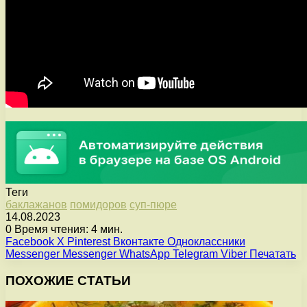
Теги
баклажанов
помидоров
суп-пюре
14.08.2023
0
Время чтения: 4 мин.
Facebook
X
Pinterest
Вконтакте
Одноклассники
Messenger
Messenger
WhatsApp
Telegram
Viber
Печатать
ПОХОЖИЕ СТАТЬИ