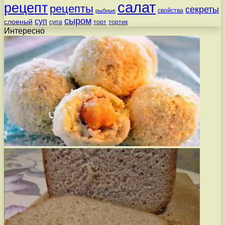
салат
рецепт
рецепты
секреты
свойства
рыбные
сыром
суп
слоеный
супа
торт
тортик
Интересно