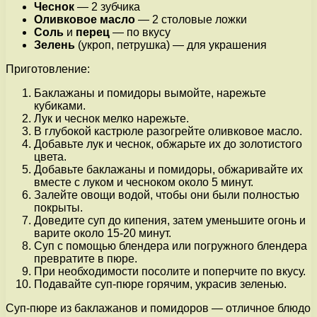
Чеснок
— 2 зубчика
Оливковое масло
— 2 столовые ложки
Соль
и
перец
— по вкусу
Зелень
(укроп, петрушка) — для украшения
Приготовление:
Баклажаны и помидоры вымойте, нарежьте
кубиками.
Лук и чеснок мелко нарежьте.
В глубокой кастрюле разогрейте оливковое масло.
Добавьте лук и чеснок, обжарьте их до золотистого
цвета.
Добавьте баклажаны и помидоры, обжаривайте их
вместе с луком и чесноком около 5 минут.
Залейте овощи водой, чтобы они были полностью
покрыты.
Доведите суп до кипения, затем уменьшите огонь и
варите около 15-20 минут.
Суп с помощью блендера или погружного блендера
превратите в пюре.
При необходимости посолите и поперчите по вкусу.
Подавайте суп-пюре горячим, украсив зеленью.
Суп-пюре из баклажанов и помидоров — отличное блюдо