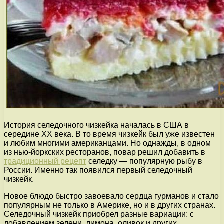
История селедочного чизкейка началась в США в
середине XX века. В то время чизкейк был уже известен
и любим многими американцами. Но однажды, в одном
из нью-йоркских ресторанов, повар решил добавить в
традиционный рецепт
селедку — популярную рыбу в
России. Именно так появился первый селедочный
чизкейк.
Новое блюдо быстро завоевало сердца гурманов и стало
популярным не только в Америке, но и в других странах.
Селедочный чизкейк приобрел разные вариации: с
добавлением зелени, лимона, оливок и других