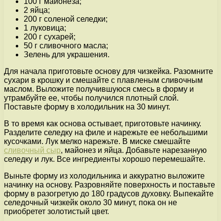
100 г майонеза;
2 яйца;
200 г соленой селедки;
1 луковица;
200 г сухарей;
50 г сливочного масла;
Зелень для украшения.
Для начала приготовьте основу для чизкейка. Разомните
сухари в крошку и смешайте с плавленым сливочным
маслом. Выложите получившуюся смесь в форму и
утрамбуйте ее, чтобы получился плотный слой.
Поставьте форму в холодильник на 30 минут.
В то время как основа остывает, приготовьте начинку.
Разделите селедку на филе и нарежьте ее небольшими
кусочками. Лук мелко нарежьте. В миске смешайте
сливочный сыр
, майонез и яйца. Добавьте нарезанную
селедку и лук. Все ингредиенты хорошо перемешайте.
Выньте форму из холодильника и аккуратно выложите
начинку на основу. Разровняйте поверхность и поставьте
форму в разогретую до 180 градусов духовку. Выпекайте
селедочный чизкейк около 30 минут, пока он не
приобретет золотистый цвет.