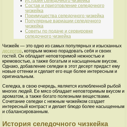
История селедочного чизкейка
Состав и приготовление селедочного
чизкейка
Преимущества селедочного чизкейка
Популярные вариации селедочного
чизкейка
Советы по подаче и сервировке
селедочного чизкейка
Чизкейк — это одно из самых популярных и изысканных
десертов
, которым можно порадовать себя и своих
гостей. Он обладает неповторимой нежностью и
кремовостью, а также богатым и насыщенным вкусом.
Однако, добавление селедки в этот десерт придаст ему
новые оттенки и сделает его еще более интересным и
оригинальным.
Селедка, в свою очередь, является излюбленной рыбой
многих людей. Ее мясо обладает неповторимым вкусом и
ароматом, а также богато полезными веществами.
Сочетание селедки с нежным чизкейком создает
интересный контраст и делает блюдо более насыщенным
и сбалансированным.
История селедочного чизкейка