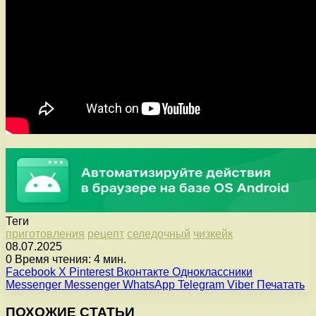
Теги
приготовления
рецепт
селедочный
чизкейк
08.07.2025
0
Время чтения: 4 мин.
Facebook
X
Pinterest
Вконтакте
Одноклассники
Messenger
Messenger
WhatsApp
Telegram
Viber
Печатать
ПОХОЖИЕ СТАТЬИ