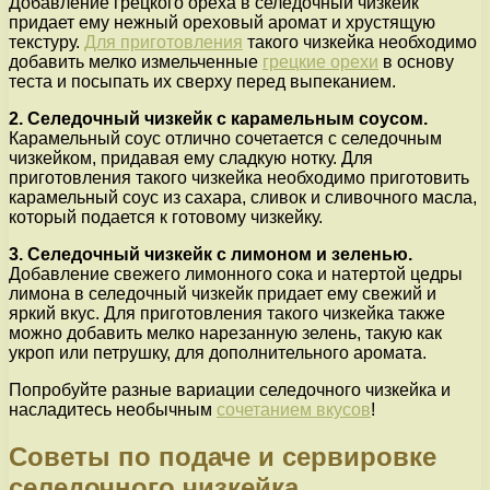
Добавление грецкого ореха в селедочный чизкейк
придает ему нежный ореховый аромат и хрустящую
текстуру.
Для приготовления
такого чизкейка необходимо
добавить мелко измельченные
грецкие орехи
в основу
теста и посыпать их сверху перед выпеканием.
2. Селедочный чизкейк с карамельным соусом.
Карамельный соус отлично сочетается с селедочным
чизкейком, придавая ему сладкую нотку. Для
приготовления такого чизкейка необходимо приготовить
карамельный соус из сахара, сливок и сливочного масла,
который подается к готовому чизкейку.
3. Селедочный чизкейк с лимоном и зеленью.
Добавление свежего лимонного сока и натертой цедры
лимона в селедочный чизкейк придает ему свежий и
яркий вкус. Для приготовления такого чизкейка также
можно добавить мелко нарезанную зелень, такую как
укроп или петрушку, для дополнительного аромата.
Попробуйте разные вариации селедочного чизкейка и
насладитесь необычным
сочетанием вкусов
!
Советы по подаче и сервировке
селедочного чизкейка