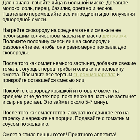
Для начала, взбейте яйца в большой миске. Добавьте
молоко, соль, перец, базилик, орегано и чеснок.
Тщательно перемешайте все ингредиенты до получения
однородной смеси.
Нагрейте сковороду на среднем огне и смажьте ее
небольшим количеством масла или масла
для жарки
.
Положите половину смеси яиц на сковороду и
разровняйте ее, чтобы она равномерно покрыла дно
сковороды.
После того как омлет немного застынет, добавьте свежие
томаты, огурцы, перец, грибы и оливки на половину
омлета. Посыпьте все тертым
сыром моцарелла
и
прикройте оставшейся смесью яиц.
Покройте сковороду крышкой и готовьте омлет на
среднем огне до тех пор, пока верхняя часть не застынет
и сыр не растает. Это займет около 5-7 минут.
После того как омлет готов, аккуратно сдвиньте его на
тарелку и нарежьте на порции. Подавайте с томатным
соусом по желанию.
Омлет в стиле пиццы готов! Приятного аппетита!