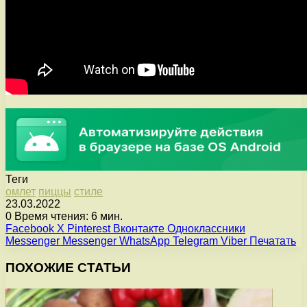
Теги
омлет
пиццы
стиле
23.03.2022
0
Время чтения: 6 мин.
Facebook
X
Pinterest
Вконтакте
Одноклассники
Messenger
Messenger
WhatsApp
Telegram
Viber
Печатать
ПОХОЖИЕ СТАТЬИ