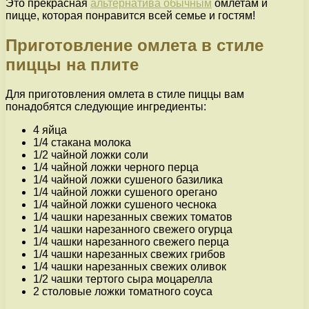
Это прекрасная
альтернатива обычным
омлетам и
пицце, которая понравится всей семье и гостям!
Приготовление омлета в стиле
пиццы на плите
Для приготовления омлета в стиле пиццы вам
понадобятся следующие ингредиенты:
4 яйца
1/4 стакана молока
1/2 чайной ложки соли
1/4 чайной ложки черного перца
1/4 чайной ложки сушеного базилика
1/4 чайной ложки сушеного орегано
1/4 чайной ложки сушеного чеснока
1/4 чашки нарезанных свежих томатов
1/4 чашки нарезанного свежего огурца
1/4 чашки нарезанного свежего перца
1/4 чашки нарезанных свежих грибов
1/4 чашки нарезанных свежих оливок
1/2 чашки тертого сыра моцарелла
2 столовые ложки томатного соуса