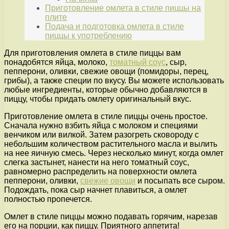
Приготовление омлета в стиле пиццы на
плите
Подача и подготовка омлета в стиле
пиццы к употреблению
Для приготовления омлета в стиле пиццы вам
понадобятся яйца, молоко,
томатный соус
, сыр,
пепперони, оливки, свежие овощи (помидоры, перец,
грибы), а также специи по вкусу. Вы можете использовать
любые ингредиенты, которые обычно добавляются в
пиццу, чтобы придать омлету оригинальный вкус.
Приготовление омлета в стиле пиццы очень простое.
Сначала нужно взбить яйца с молоком и специями
венчиком или вилкой. Затем разогреть сковороду с
небольшим количеством растительного масла и вылить
на нее яичную смесь. Через несколько минут, когда омлет
слегка застынет, нанести на него томатный соус,
равномерно распределить на поверхности омлета
пепперони, оливки,
свежие овощи
и посыпать все сыром.
Подождать, пока сыр начнет плавиться, а омлет
полностью пропечется.
Омлет в стиле пиццы можно подавать горячим, нарезав
его на порции, как пиццу. Приятного аппетита!