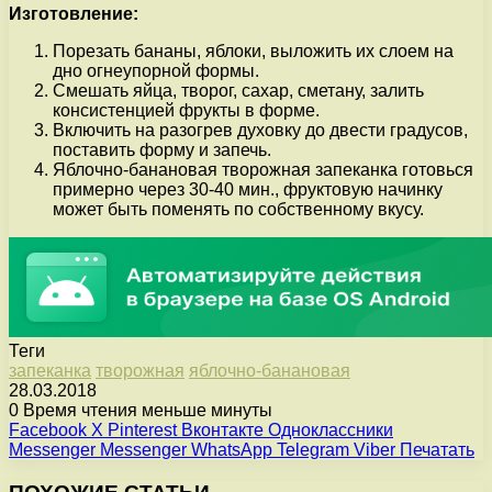
Изготовление:
Порезать бананы, яблоки, выложить их слоем на
дно огнеупорной формы.
Смешать яйца, творог, сахар, сметану, залить
консистенцией фрукты в форме.
Включить на разогрев духовку до двести градусов,
поставить форму и запечь.
Яблочно-банановая творожная запеканка готовься
примерно через 30-40 мин., фруктовую начинку
может быть поменять по собственному вкусу.
Теги
запеканка
творожная
яблочно-банановая
28.03.2018
0
Время чтения меньше минуты
Facebook
X
Pinterest
Вконтакте
Одноклассники
Messenger
Messenger
WhatsApp
Telegram
Viber
Печатать