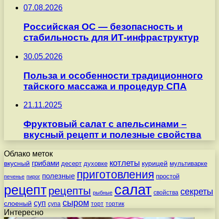
07.08.2026
Российская ОС — безопасность и
стабильность для ИТ-инфраструктур
30.05.2026
Польза и особенности традиционного
тайского массажа и процедур СПА
21.11.2025
Фруктовый салат с апельсинами –
вкусный рецепт и полезные свойства
Облако меток
котлеты
вкусный
грибами
курицей
десерт
духовке
мультиварке
приготовления
полезные
простой
печенье
пирог
салат
рецепт
рецепты
секреты
свойства
рыбные
сыром
суп
слоеный
супа
торт
тортик
Интересно