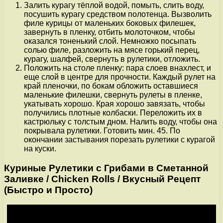
Залить курагу тёплой водой, помыть, слить воду,
посушить курагу средством полотенца. Вызволить
филе курицы от маленьких боковых филешек,
завернуть в пленку, отбить молоточком, чтобы
оказался тоненький слой. Немножко посыпать
солью филе, разложить на мясе горький перец,
курагу, шалфей, свернуть в рулетики, отложить.
Положить на столе пленку: пара слоев внахлест, и
еще слой в центре для прочности. Каждый рулет на
край пленочки, по бокам обложить оставшиеся
маленькие филешки, свернуть рулеты в пленке,
укатывать хорошо. Края хорошо завязать, чтобы
получились плотные колбаски. Переложить их в
кастрюльку с толстым дном. Налить воду, чтобы она
покрывала рулетики. Готовить мин. 45. По
окончании застывания порезать рулетики с курагой
на куски.
Куриные Рулетики с Грибами в Сметанной
Заливке / Chicken Rolls / Вкусный Рецепт
(Быстро и Просто)