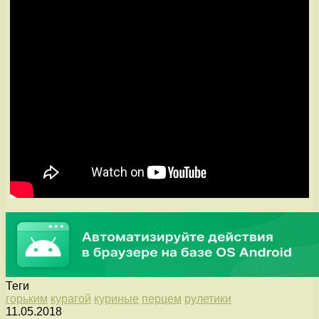
Теги
горьким
курагой
куриные
перцем
рулетики
11.05.2018