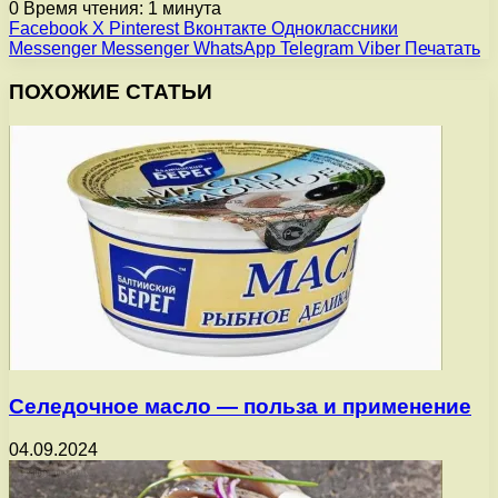
0
Время чтения: 1 минута
Facebook
X
Pinterest
Вконтакте
Одноклассники
Messenger
Messenger
WhatsApp
Telegram
Viber
Печатать
ПОХОЖИЕ СТАТЬИ
Селедочное масло — польза и применение
04.09.2024