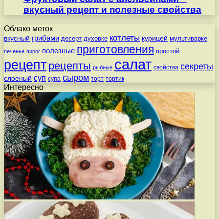
вкусный рецепт и полезные свойства
Облако меток
котлеты
вкусный
грибами
курицей
десерт
духовке
мультиварке
приготовления
полезные
простой
печенье
пирог
салат
рецепт
рецепты
секреты
свойства
рыбные
сыром
суп
слоеный
супа
торт
тортик
Интересно