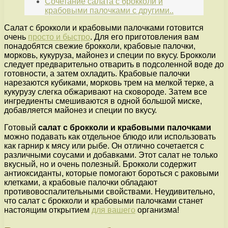
Сочетание салата с брокколи и
крабовыми палочками с другими..
Салат с брокколи и крабовыми палочками готовится
очень
просто и быстро
. Для его приготовления вам
понадобятся свежие брокколи, крабовые палочки,
морковь, кукуруза, майонез и специи по вкусу. Брокколи
следует предварительно отварить в подсоленной воде до
готовности, а затем охладить. Крабовые палочки
нарезаются кубиками, морковь трем на мелкой терке, а
кукурузу слегка обжаривают на сковороде. Затем все
ингредиенты смешиваются в одной большой миске,
добавляется майонез и специи по вкусу.
Готовый
салат с брокколи и крабовыми палочками
можно подавать как отдельное блюдо или использовать
как гарнир к мясу или рыбе. Он отлично сочетается с
различными соусами и добавками. Этот салат не только
вкусный, но и очень полезный. Брокколи содержит
антиоксиданты, которые помогают бороться с раковыми
клетками, а крабовые палочки обладают
противовоспалительными свойствами. Неудивительно,
что салат с брокколи и крабовыми палочками станет
настоящим открытием
для вашего
организма!