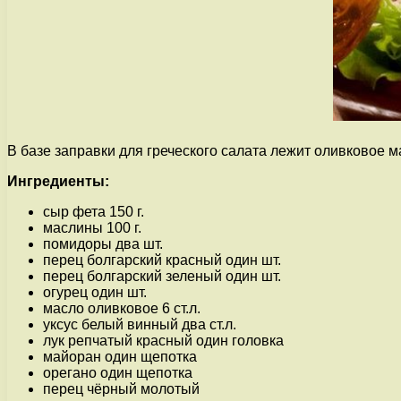
В базе заправки для греческого салата лежит оливковое м
Ингредиенты:
сыр фета 150 г.
маслины 100 г.
помидоры два шт.
перец болгарский красный один шт.
перец болгарский зеленый один шт.
огурец один шт.
масло оливковое 6 ст.л.
уксус белый винный два ст.л.
лук репчатый красный один головка
майоран один щепотка
орегано один щепотка
перец чёрный молотый