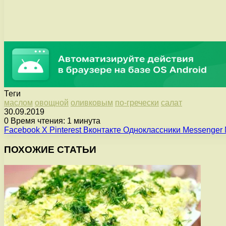
Теги
маслом
овощной
оливковым
по-гречески
салат
30.09.2019
0
Время чтения: 1 минута
Facebook
X
Pinterest
Вконтакте
Одноклассники
Messenger
ПОХОЖИЕ СТАТЬИ