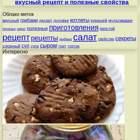
вкусный рецепт и полезные свойства
Облако меток
котлеты
вкусный
грибами
курицей
десерт
духовке
мультиварке
приготовления
полезные
простой
печенье
пирог
салат
рецепт
рецепты
секреты
свойства
рыбные
сыром
суп
слоеный
супа
торт
тортик
Интересно