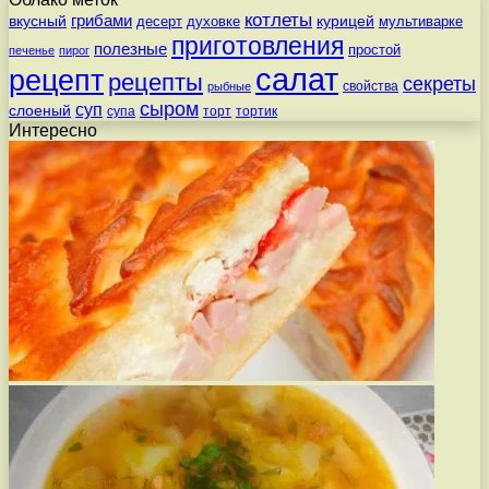
котлеты
вкусный
грибами
курицей
десерт
духовке
мультиварке
приготовления
полезные
простой
печенье
пирог
салат
рецепт
рецепты
секреты
свойства
рыбные
сыром
суп
слоеный
супа
торт
тортик
Интересно