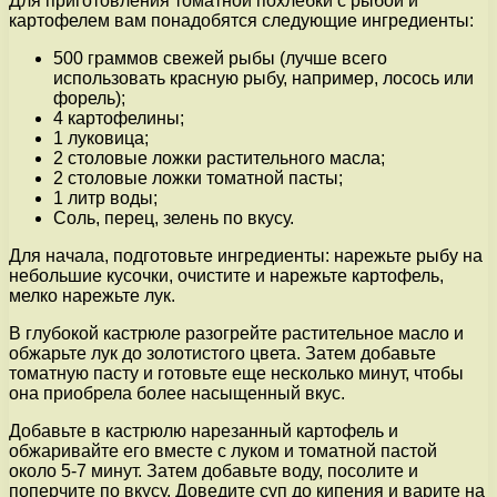
Для приготовления томатной похлебки с рыбой и
картофелем вам понадобятся следующие ингредиенты:
500 граммов свежей рыбы (лучше всего
использовать красную рыбу, например, лосось или
форель);
4 картофелины;
1 луковица;
2 столовые ложки растительного масла;
2 столовые ложки томатной пасты;
1 литр воды;
Соль, перец, зелень по вкусу.
Для начала, подготовьте ингредиенты: нарежьте рыбу на
небольшие кусочки, очистите и нарежьте картофель,
мелко нарежьте лук.
В глубокой кастрюле разогрейте растительное масло и
обжарьте лук до золотистого цвета. Затем добавьте
томатную пасту и готовьте еще несколько минут, чтобы
она приобрела более насыщенный вкус.
Добавьте в кастрюлю нарезанный картофель и
обжаривайте его вместе с луком и томатной пастой
около 5-7 минут. Затем добавьте воду, посолите и
поперчите по вкусу. Доведите суп до кипения и варите на