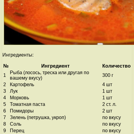
Ингредиенты:
№
Ингредиент
Количество
Рыба (лосось, треска или другая по
1
300 г
вашему вкусу)
2
Картофель
4 шт
3
Лук
1 шт
4
Морковь
1 шт
5
Томатная паста
2 ст. л.
6
Помидоры
2 шт
7
Зелень (петрушка, укроп)
по вкусу
8
Соль
по вкусу
9
Перец
по вкусу