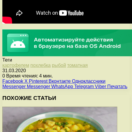
Теги
картофелем
похлебка
рыбой
томатная
31.03.2020
0
Время чтения: 4 мин.
Facebook
X
Pinterest
Вконтакте
Одноклассники
Messenger
Messenger
WhatsApp
Telegram
Viber
Печатать
ПОХОЖИЕ СТАТЬИ