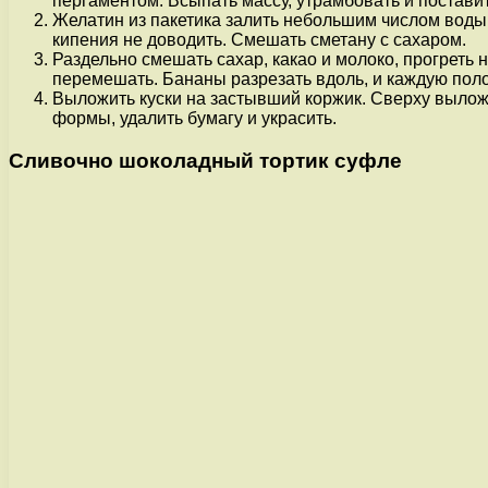
пергаментом. Всыпать массу, утрамбовать и поставит
Желатин из пакетика залить небольшим числом воды 
кипения не доводить. Смешать сметану с сахаром.
Раздельно смешать сахар, какао и молоко, прогреть 
перемешать. Бананы разрезать вдоль, и каждую поло
Выложить куски на застывший коржик. Сверху выложи
формы, удалить бумагу и украсить.
Сливочно шоколадный тортик суфле