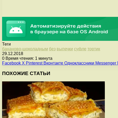
Теги
бананово-шоколадным
без
выпечки
суфле
тортик
29.12.2018
0
Время чтения: 1 минута
Facebook
X
Pinterest
Вконтакте
Одноклассники
Messenger
ПОХОЖИЕ СТАТЬИ