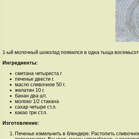
1-ый молочный шоколад появился в одна тыща восемьсот 7
Ингредиенты:
сметана четыреста г
печенье двести г.
масло сливочное 50 г.
желатин 10 г.
банан два шт.
молоко 1/2 стакана
сахар четыре ст.л.
какао три ст.л.
Изготовление:
Печенье измельчить в блендере. Растопить сливочно