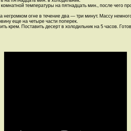
ь на пятнадцать мин. в холодильник.
комнатной температуры на пятнадцать мин., после чего про
на негромком огне в течение два — три минут. Массу немног
вину еще на четыре части поперек.
ть крем. Поставить десерт в холодильник на 5 часов. Гот