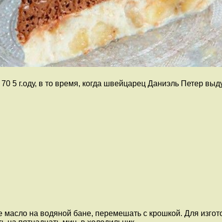
0 5 г.оду, в то время, когда швейцарец Даниэль Петер вы
е масло на водяной бане, перемешать с крошкой. Для изго