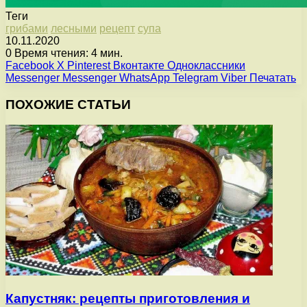
Теги
грибами
лесными
рецепт
супа
10.11.2020
0
Время чтения: 4 мин.
Facebook
X
Pinterest
Вконтакте
Одноклассники
Messenger
Messenger
WhatsApp
Telegram
Viber
Печатать
ПОХОЖИЕ СТАТЬИ
Капустняк: рецепты приготовления и