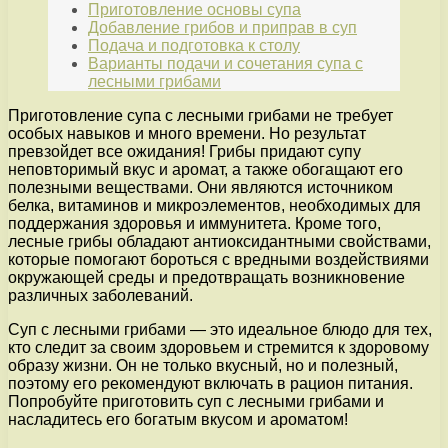
Приготовление основы супа
Добавление грибов и приправ в суп
Подача и подготовка к столу
Варианты подачи и сочетания супа с
лесными грибами
Приготовление супа с лесными грибами не требует
особых навыков и много времени. Но результат
превзойдет все ожидания! Грибы придают супу
неповторимый вкус и аромат, а также обогащают его
полезными веществами. Они являются источником
белка, витаминов и микроэлементов, необходимых для
поддержания здоровья и иммунитета. Кроме того,
лесные грибы обладают антиоксидантными свойствами,
которые помогают бороться с вредными воздействиями
окружающей среды и предотвращать возникновение
различных заболеваний.
Суп с лесными грибами — это идеальное блюдо для тех,
кто следит за своим здоровьем и стремится к здоровому
образу жизни. Он не только вкусный, но и полезный,
поэтому его рекомендуют включать в рацион питания.
Попробуйте приготовить суп с лесными грибами и
насладитесь его богатым вкусом и ароматом!