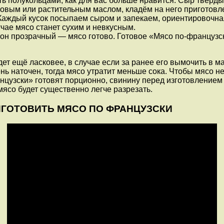
ть полукольцами, как для вас больше нравится. Сыр твёрды
вым или растительным маслом, кладём на него приготовле
аждый кусок посыпаем сыром и запекаем, ориентировочная 
чае мясо станет сухим и невкусным.
и он прозрачный — мясо готово. Готовое «Мясо по-француз
ет ещё ласковее, в случае если за ранее его вымочить в м
ь наточен, тогда мясо утратит меньше сока. Чтобы мясо н
ранцузски» готовят порционно, свинину перед изготовление
 мясо будет существенно легче разрезать.
РИГОТОВИТЬ МЯСО ПО ФРАНЦУЗСКИ