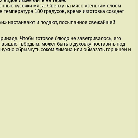
х видов измельчить на тёрке.
нные кусочки мяса. Сверху на мясо узеньким слоем
температура 180 градусов, время изготовка создает
ски» настаивают и подают, посыпанное свежайшей
аринаде. Чтобы готовое блюдо не заветривалось, его
е вышло твёрдым, может быть в духовку поставить под
м нужно сбрызнуть соком лимона или обмазать горчицей и