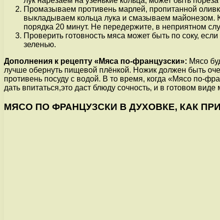
лук нарезаем на узенькие кольца, может быть пореза
Промазываем противень марлей, пропитанной оливко
выкладываем кольца лука и смазываем майонезом. К
порядка 20 минут. Не передержите, в неприятном слу
Проверить готовность мяса может быть по соку, есл
зеленью.
Дополнения к рецепту «Мяса по-французски»:
Мясо буд
лучше обернуть пищевой плёнкой. Ножик должен быть очен
противень посуду с водой. В то время, когда «Мясо по-ф
дать впитаться,это даст блюду сочность, и в готовом виде
МЯСО ПО ФРАНЦУЗСКИ В ДУХОВКЕ, КАК П