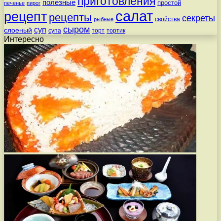
приготовления
полезные
простой
печенье
пирог
салат
рецепт
рецепты
секреты
свойства
рыбные
сыром
суп
слоеный
супа
торт
тортик
Интересно