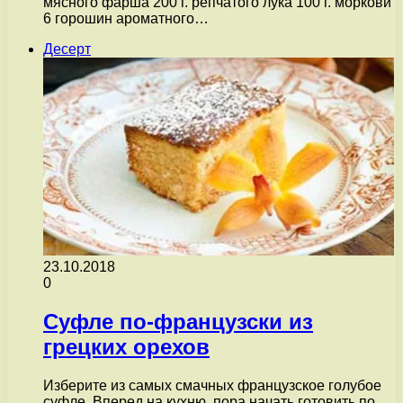
мясного фарша 200 г. репчатого лука 100 г. моркови
6 горошин ароматного…
Десерт
23.10.2018
0
Суфле по-французски из
грецких орехов
Изберите из самых смачных французское голубое
суфле, Вперед на кухню, пора начать готовить по