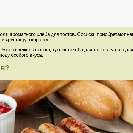
сок и ароматного хлеба для тостов. Сосиски приобретают н
 и хрустящую корочку.
обятся свежие сосиски, кусочки хлеба для тостов, масло дл
люду особого вкуса.
ов?