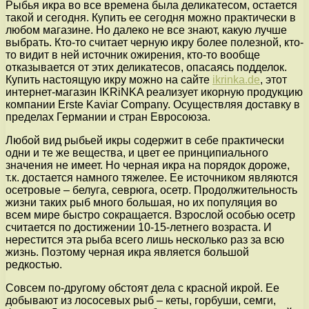
Рыбья икра во все времена была деликатесом, остается
такой и сегодня. Купить ее сегодня можно практически в
любом магазине. Но далеко не все знают, какую лучше
выбрать. Кто-то считает черную икру более полезной, кто-
то видит в ней источник ожирения, кто-то вообще
отказывается от этих деликатесов, опасаясь подделок.
Купить настоящую икру можно на сайте
ikrinka.de
, этот
интернет-магазин IKRiNKA реализует икорную продукцию
компании Erste Kaviar Company. Осуществляя доставку в
пределах Германии и стран Евросоюза.
Любой вид рыбьей икры содержит в себе практически
одни и те же вещества, и цвет ее принципиального
значения не имеет. Но черная икра на порядок дороже,
т.к. достается намного тяжелее. Ее источником являются
осетровые – белуга, севрюга, осетр. Продолжительность
жизни таких рыб много большая, но их популяция во
всем мире быстро сокращается. Взрослой особью осетр
считается по достижении 10-15-летнего возраста. И
нерестится эта рыба всего лишь несколько раз за всю
жизнь. Поэтому черная икра является большой
редкостью.
Совсем по-другому обстоят дела с красной икрой. Ее
добывают из лососевых рыб – кеты, горбуши, семги,