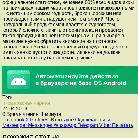
официальной статистике, не менее 80% всех видов икры
на прилавках наших магазинов являются низкосортными
– с истекшим сроком годности, браконьерскими или
произведенными с нарушением технологий. Часто
натуральный продукт смешивается с суррогатом,
который сложно отличить от оригинала, и продается
такая продукция по невысоким ценам. При выборе в
магазине нужно обратить внимание на плотность
заполнения объема: качественный продукт не должен
иметь явных пустот и жидкости. Икринки не должны
прилипать к стеклу банки или к крышке.
Теги
икра
красная
черная
24.04.2019
0
Время чтения: 1 минута
Facebook
X
Pinterest
Вконтакте
Одноклассники
Messenger
Messenger
WhatsApp
Telegram
Viber
Печатать
ПОХОЖИЕ СТАТЬИ