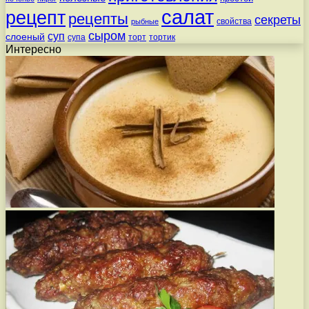
салат
рецепт
рецепты
секреты
свойства
рыбные
сыром
суп
слоеный
супа
торт
тортик
Интересно