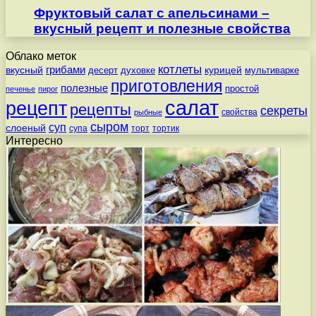
Фруктовый салат с апельсинами –
вкусный рецепт и полезные свойства
Облако меток
котлеты
вкусный
грибами
курицей
десерт
духовке
мультиварке
приготовления
полезные
простой
печенье
пирог
салат
рецепт
рецепты
секреты
свойства
рыбные
сыром
суп
слоеный
супа
торт
тортик
Интересно