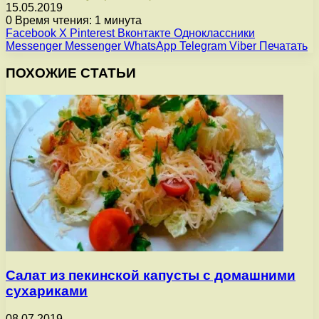
15.05.2019
0
Время чтения: 1 минута
Facebook
X
Pinterest
Вконтакте
Одноклассники
Messenger
Messenger
WhatsApp
Telegram
Viber
Печатать
ПОХОЖИЕ СТАТЬИ
Cалат из пекинской капусты с домашними
сухариками
08.07.2019