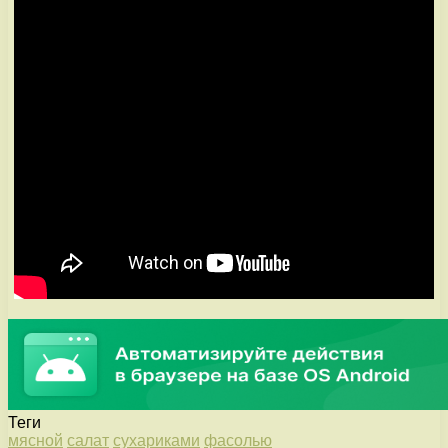
Теги
мясной
салат
сухариками
фасолью