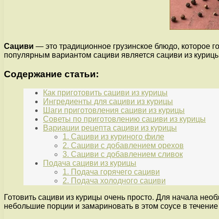
Сациви
— это традиционное грузинское блюдо, которое г
популярным вариантом сациви является сациви из курицы
Содержание статьи:
Как приготовить сациви из курицы
Ингредиенты для сациви из курицы
Шаги приготовления сациви из курицы
Советы по приготовлению сациви из курицы
Вариации рецепта сациви из курицы
1. Сациви из куриного филе
2. Сациви с добавлением орехов
3. Сациви с добавлением сливок
Подача сациви из курицы
1. Подача горячего сациви
2. Подача холодного сациви
Готовить сациви из курицы очень просто. Для начала нео
небольшие порции и замариновать в этом соусе в течение 