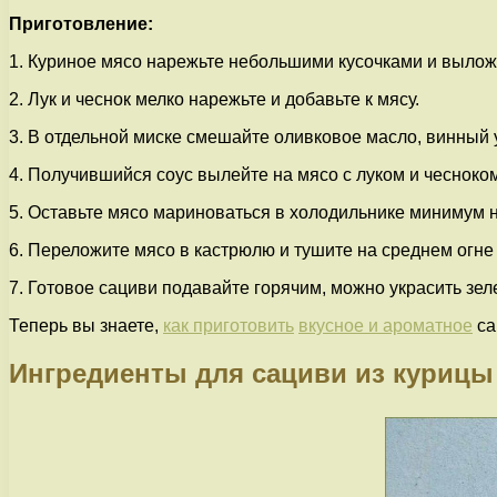
Приготовление:
1. Куриное мясо нарежьте небольшими кусочками и выложи
2. Лук и чеснок мелко нарежьте и добавьте к мясу.
3. В отдельной миске смешайте оливковое масло, винный ук
4. Получившийся соус вылейте на мясо с луком и чеснок
5. Оставьте мясо мариноваться в холодильнике минимум на
6. Переложите мясо в кастрюлю и тушите на среднем огне 
7. Готовое сациви подавайте горячим, можно украсить зел
Теперь вы знаете,
как приготовить
вкусное и ароматное
са
Ингредиенты для сациви из курицы