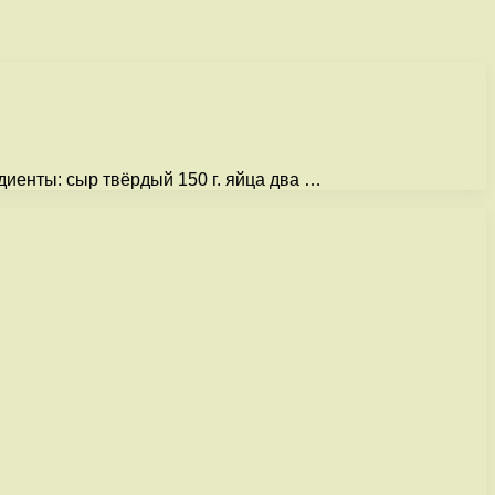
диенты: сыр твёрдый 150 г. яйца два …