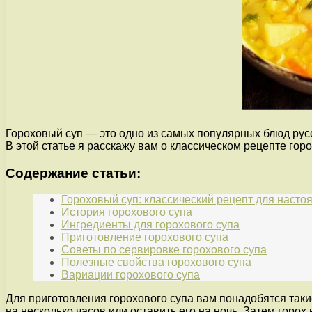
Гороховый суп — это одно из самых популярных блюд русс
В этой статье я расскажу вам о классическом рецепте го
Содержание статьи:
Гороховый суп: классический рецепт для насто
История горохового супа
Ингредиенты для горохового супа
Приготовление горохового супа
Советы по сервировке горохового супа
Полезные свойства горохового супа
Вариации горохового супа
Для приготовления горохового супа вам понадобятся такие
на несколько часов или оставить его на ночь. Затем горох